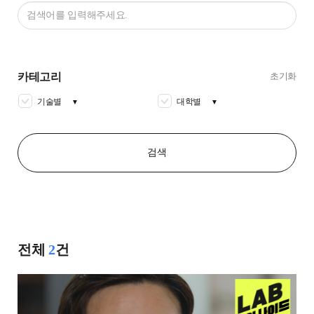
카테고리
초기화
기술별
대학별
▼
▼
검색
전체
2
건