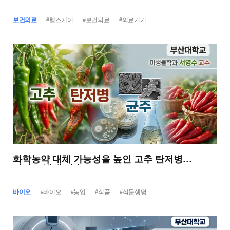
보건의료
#헬스케어
#보건의료
#의료기기
화학농약 대체 가능성을 높인 고추 탄저병
바이오 방제 기술
바이오
#바이오
#농업
#식품
#식물생명