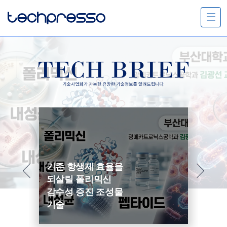
메
뉴
열
기
기존 항생제 효율을
정
되살릴 폴리믹신
공
감수성 증진 조성물
경
기술
니