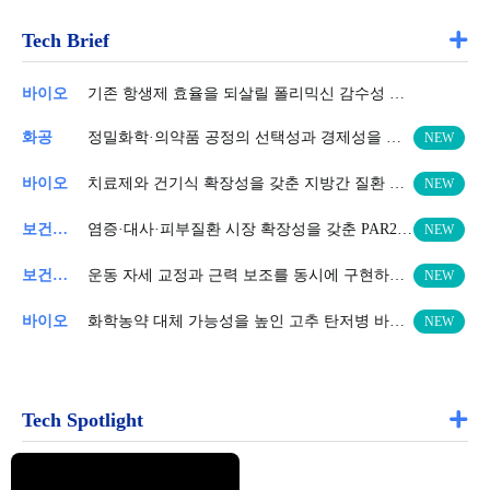
Tech Brief
바이오
기존 항생제 효율을 되살릴 폴리믹신 감수성 증진 조성물 기술
화공
정밀화학·의약품 공정의 선택성과 경제성을 높이는 니트로 환원 촉매 기술
NEW
바이오
치료제와 건기식 확장성을 갖춘 지방간 질환 개선용 스퀘어마이드 유도체
NEW
보건의료
염증·대사·피부질환 시장 확장성을 갖춘 PAR2 표적 화합물 기술
NEW
보건의료
운동 자세 교정과 근력 보조를 동시에 구현하는 스쿼트 보조 장치
NEW
바이오
화학농약 대체 가능성을 높인 고추 탄저병 바이오 방제 기술
NEW
Tech Spotlight