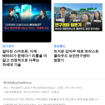
전기/전자
정보/통신
얇아진 스마트폰, 이제
뜨거운 감자🥔 제로 트러스트
배터리가 문제다?! 리튬을 더
클라우드 보안연구센터
얇고 안정적으로 다루는
방문기
차세대 기술
테크프레소(TechPresso)
주소 : 부산광역시 금정구 부산대학로63번길 2
|
전화 : 051-510-7016
|
사업자등록번호 : 621-81-83563
|
대표자 : 이동근
테크프레소의 모든 콘텐츠는 저작권법의 보호를 받으며, 무단 복사, 배포 등을 금합니다.
COPYRIGHT 2023 테크프레소. ALL RIGHTS RESERVED