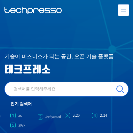
메
메
뉴
열
뉴
기
열
기
기술이 비즈니스가 되는 공간, 오픈 기술 플랫폼
인기 검색어
xx
2026
2024
/etc/passwd
2027