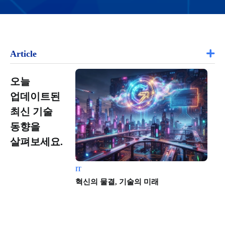
Article
오늘
업데이트된
최신 기술
동향을
살펴보세요.
IT
인
함과 안전 사이에서
혁신의 물결, 기술의 미래
딥
기