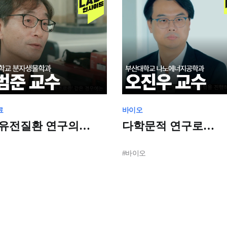
료
바이오
유전질환 연구의
다학문적 연구로
주자: 종양학
나아가는 미래: 전자
실의 열정
센서와 질병 진단
#바이오