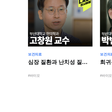
보건의료
보건의
심장 질환과 난치성 질환
희귀
연구의 선도 주체:
선도
부산대학교
연구
#바이오
#바이오
한의학전문대학원