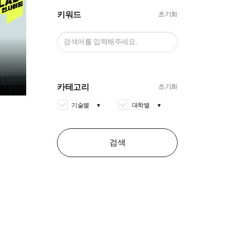
키워드
초기화
카테고리
초기화
기술별
대학별
▼
▼
코
검색