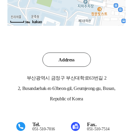
50m
Address
부산광역시 금정구 부산대학로63번길 2
2, Busandaehak-ro 63beon-gil, Geumjeong-gu, Busan,
Republic of Korea
Tel.
Fax.
051-510-7016
051-510-7514