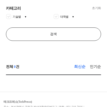
카테고리
초기화
기술별
대학별
▼
▼
검색
최신순
인기순
전체
0
건
테크프레소(TechPresso)
주소 : 부산광역시 금정구 부산대학로63번길 2
|
전화 : 051-510-7016
|