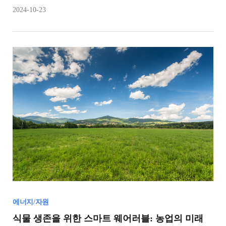
버려지는 에너지를 '수확'하여 유용하게 활용하는 것이죠.
2024-10-23
에너지/자원
식물 생존을 위한 스마트 웨어러블: 농업의 미래