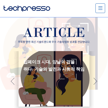
메
뉴
열
기
딥페이크 시대, 양날의 검을
스
쥐다: 기술의 발전과 사회적 책임
주