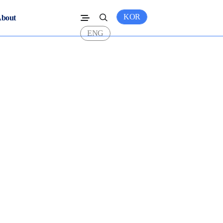
KOR
bout
ENG