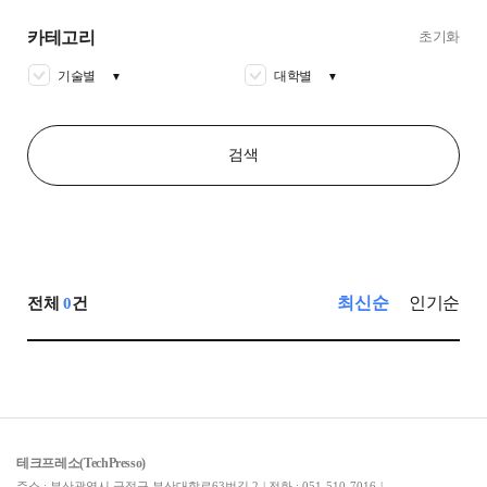
카테고리
초기화
기술별
대학별
▼
▼
검색
최신순
인기순
전체
0
건
테크프레소(TechPresso)
주소 : 부산광역시 금정구 부산대학로63번길 2
|
전화 : 051-510-7016
|