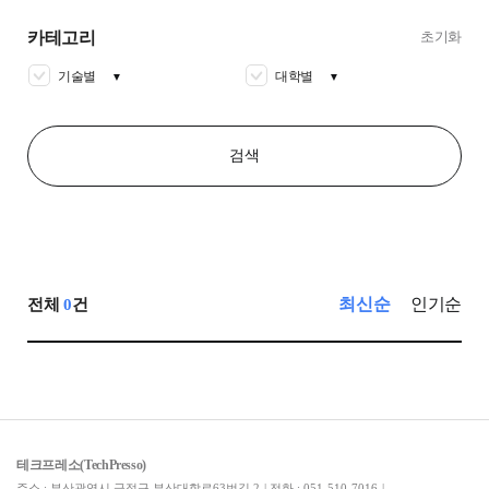
카테고리
초기화
기술별
대학별
▼
▼
검색
최신순
인기순
전체
0
건
테크프레소(TechPresso)
주소 : 부산광역시 금정구 부산대학로63번길 2
|
전화 : 051-510-7016
|