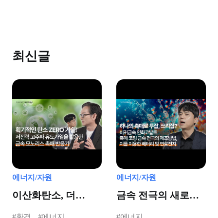
최신글
에너지/자원
에너지/자원
이산화탄소, 더
금속 전극의 새로운
이상은 Naver...🚫
패러다임 기술!
#환경
#에너지
#에너지