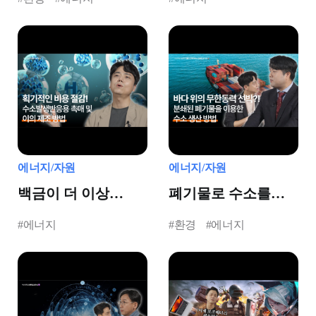
에너지/자원
에너지/자원
백금이 더 이상
폐기물로 수소를
필요하지 않다고...?
만든다고?!
#에너지
#환경
#에너지