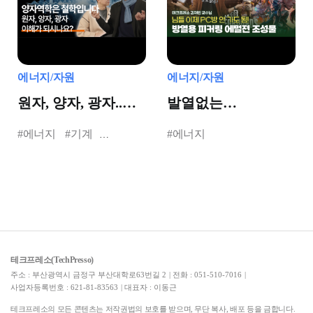
에너지/자원
에너지/자원
원자, 양자, 광자..
발열없는
싹 다 마스터한
전자기기가
#에너지
#기계
#에너지
교수님 등장😺
나타난다면??
#반도체
테크프레소(TechPresso)
주소 : 부산광역시 금정구 부산대학로63번길 2
|
전화 : 051-510-7016
|
사업자등록번호 : 621-81-83563
|
대표자 : 이동근
테크프레소의 모든 콘텐츠는 저작권법의 보호를 받으며, 무단 복사, 배포 등을 금합니다.