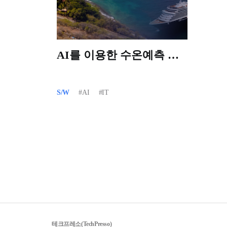
AI를 이용한 수온예측 및
불법선박탐지 기술
S/W
#AI
#IT
테크프레소(TechPresso)