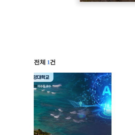
전체
1
건