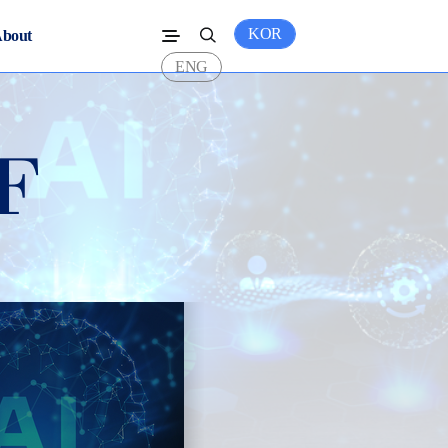
KOR
bout
ENG