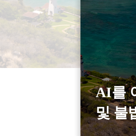
AI를
및 불