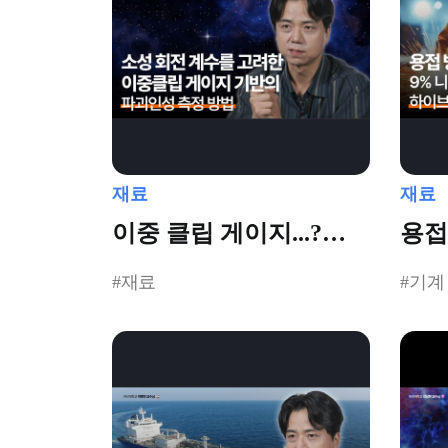
재료
재료
이중 클립 게이지...?
용접
어디에 쓰는 건데!
패러
#재료
#기계