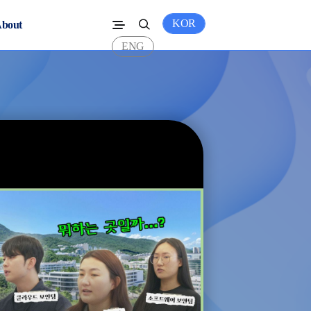
KOR
bout
ENG