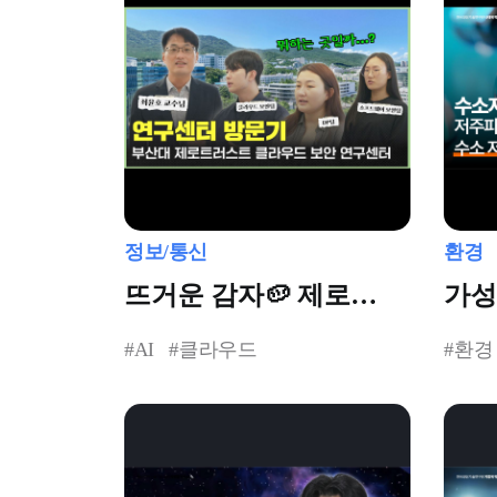
정보/통신
환경
뜨거운 감자🥔 제로
가성
트러스트 클라우드
저장
#AI
#클라우드
#환경
보안연구센터 방문기