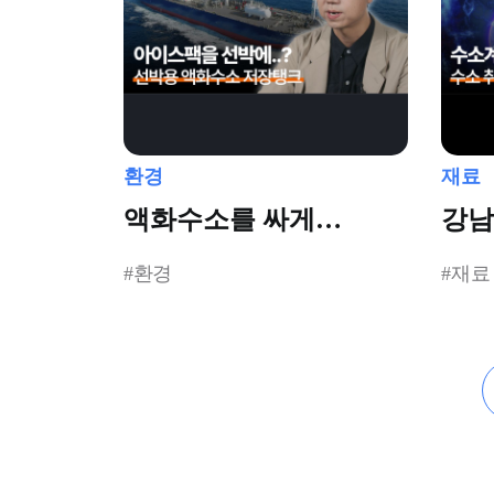
환경
재료
액화수소를 싸게
강남
보관할 수 있는 방법!
애국
#환경
#재료