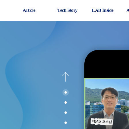
Article
Tech Story
LAB Inside
A