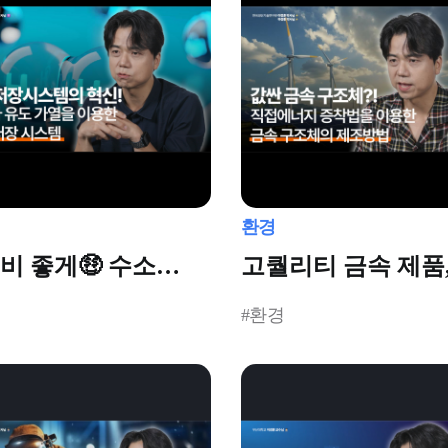
환경
비 좋게🤑 수소
고퀄리티 금속 제품
하는 방법
이제 싸게 만든다?!
#환경