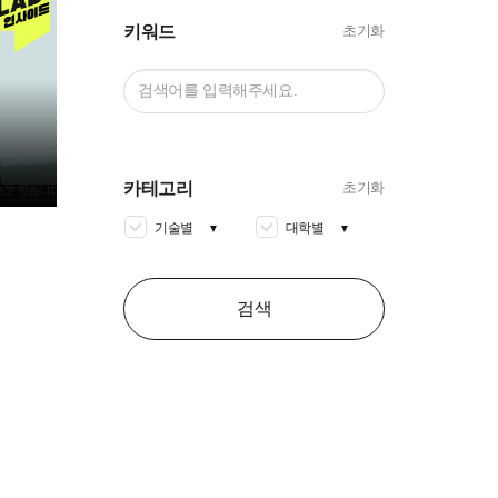
키워드
초기화
카테고리
초기화
기술별
대학별
▼
▼
코
검색