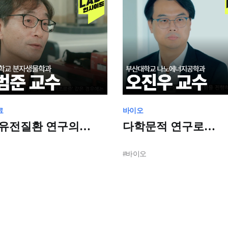
료
바이오
유전질환 연구의
다학문적 연구로
주자: 종양학
나아가는 미래: 전자
실의 열정
센서와 질병 진단
#바이오