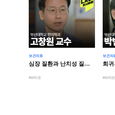
보건의료
보건의
심장 질환과 난치성 질환
희귀
연구의 선도 주체:
선도
부산대학교
연구
#바이오
#바이오
한의학전문대학원