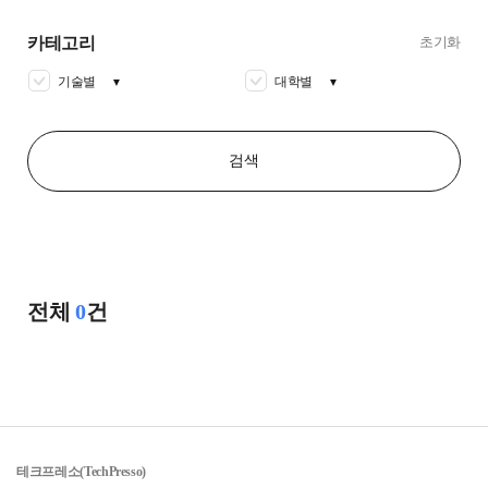
카테고리
초기화
기술별
대학별
▼
▼
검색
전체
0
건
테크프레소(TechPresso)