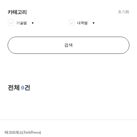
카테고리
초기화
기술별
대학별
▼
▼
검색
전체
0
건
테크프레소(TechPresso)