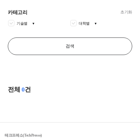
카테고리
초기화
기술별
대학별
▼
▼
검색
전체
0
건
테크프레소(TechPresso)