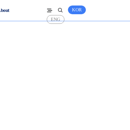
KOR
bout
ENG